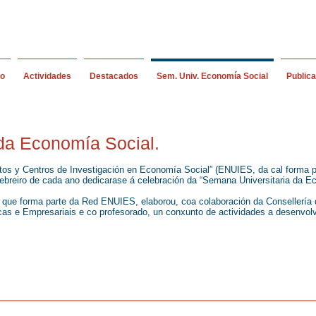
io
Actividades
Destacados
Sem. Univ. Economía Social
Public
 da Economía Social.
titutos y Centros de Investigación en Economía Social” (ENUIES, da cal for
breiro de cada ano dedicarase á celebración da “Semana Universitaria da E
que forma parte da Red ENUIES, elaborou, coa colaboración da Consellería 
as e Empresariais e co profesorado, un conxunto de actividades a desenvol