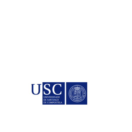
Co
Mait
ariais
Dire
la
Manu
Pres
Alici
Secr