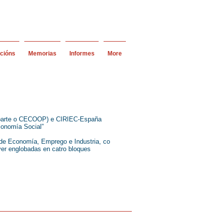
acións
Memorias
Informes
More
ma parte o CECOOP) e CIRIEC-España
conomía Social”
de Economía, Emprego e Industria, co
ver englobadas en catro bloques