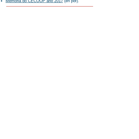
Memoria do CECOOP ano 2017
(en pdf).
Ubicación
Despacho número 150
Facultade de Ciencias Económicas
e Empresariais
Campus Norte. 15782 Santiago de Compostela