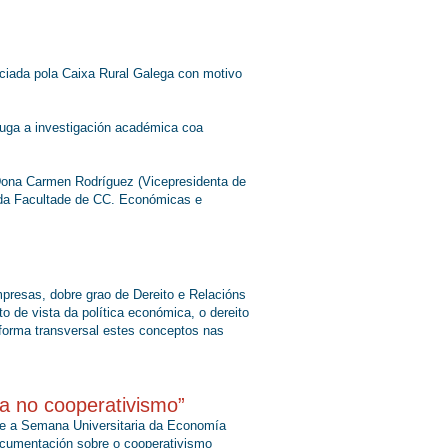
nciada pola Caixa Rural Galega con motivo
xuga a investigación académica coa
 Dona Carmen Rodríguez (Vicepresidenta de
o da Facultade de CC. Económicas e
presas, dobre grao de Dereito e Relacións
o de vista da política económica, o dereito
 forma transversal estes conceptos nas
na no cooperativismo”
 e a Semana Universitaria da Economía
documentación sobre o cooperativismo