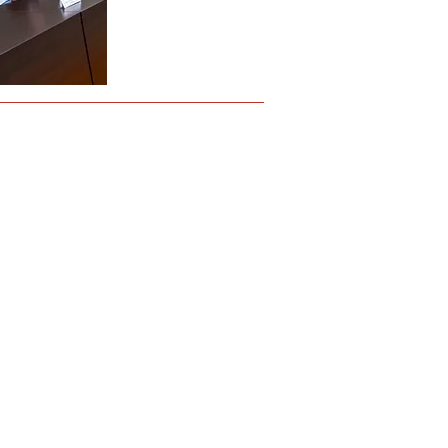
ntacto
e Cancelo
ctora
el J. Botana Agra
idente comité científico
a Villalba
etaria