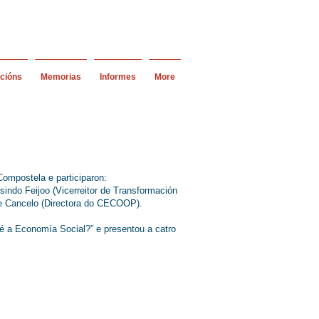
acións
Memorias
Informes
More
ompostela e participaron:
sindo Feijoo (Vicerreitor de Transformación
te Cancelo (Directora do CECOOP).
é a Economía Social?” e presentou a catro