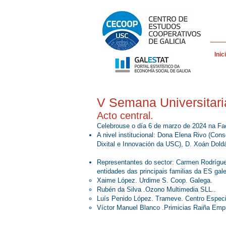
Inic
V Semana Universitar
Acto central.
Celebrouse o día 6 de marzo de 2024 na Fa
A nivel institucional: Dona Elena Rivo (Con
Dixital e Innovación da USC), D. Xoán Dol
Representantes do sector: Carmen Rodrígue
entidades das principais familias da ES ga
Xaime López. Urdime S. Coop. Galega.
Rubén da Silva .Ozono Multimedia SLL..
Luís Penido López. Trameve. Centro Espec
Víctor Manuel Blanco .Primicias Raiña Empr