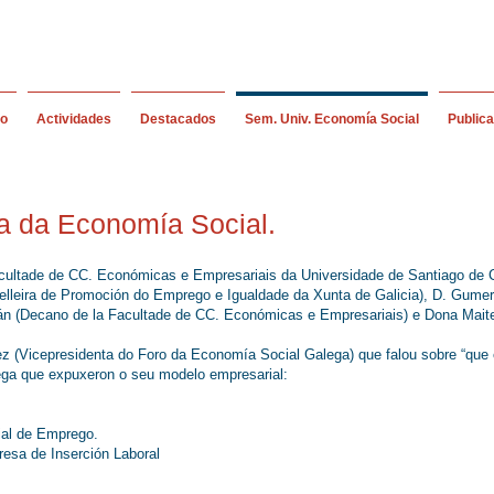
io
Actividades
Destacados
Sem. Univ. Economía Social
Public
ia da Economía Social.
cultade de CC. Económicas e Empresariais da Universidade de Santiago de C
selleira de Promoción do Emprego e Igualdade da Xunta de Galicia), D. Gumer
dán (Decano de la Facultade de CC. Económicas e Empresariais) e Dona Mai
z (Vicepresidenta do Foro da Economía Social Galega) que falou sobre “que 
lega que expuxeron o seu modelo empresarial:
ial de Emprego.
esa de Inserción Laboral