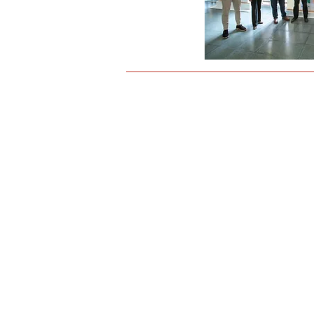
Ubicación
Despacho número 150
Facultade de Ciencias Económicas e Empres
Campus Norte. 15782 Santiago de Composte