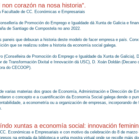
 non corazón na nosa historia”.
a Facultade de CC. Económicas e Empresariais
Consellería de Promoción do Emprego e Igualdade dá Xunta de Galicia e fina
aña de Santiago de Compostela no ano 2022.
s paneis que debuxan a historia deste modelo de facer empresa e país. Con
ición que se realizou sobre a historia da economía social galega.
vo (Conselleira de Promoción do Emprego e Igualdade da Xunta de Galicia),
tor de Transformación Dixital e Innovación dá USC), D. Xoán Doldán (Decan
ctora do CECOOP).
e varias materias dos graos de Economía, Administración e Dirección de Em
bordaron o concepto e a cuantificación da Economía Social galega dende o punt
tentabilidade, a econometría ou a organización de empresas, incorporando de
s.
uíndo xuntas a economía social: innovación femini
e CC. Económicas e Empresariais e con motivo da celebración do 8 de marzo
presos na entrada da biblioteca e unha mostra virtual onde se recolle máis 