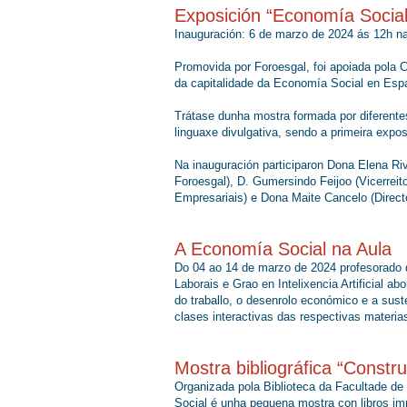
Exposición “Economía Social
Inauguración: 6 de marzo de 2024 ás 12h n
Promovida por Foroesgal, foi apoiada pola 
da capitalidade da Economía Social en Esp
Trátase dunha mostra formada por diferente
linguaxe divulgativa, sendo a primeira expos
Na inauguración participaron Dona Elena Ri
Foroesgal), D. Gumersindo Feijoo (Vicerrei
Empresariais) e Dona Maite Cancelo (Dire
A Economía Social na Aula
Do 04 ao 14 de marzo de 2024 profesorado d
Laborais e Grao en Intelixencia Artificial a
do traballo, o desenrolo económico e a sus
clases interactivas das respectivas materia
Mostra bibliográfica “Constr
Organizada pola Biblioteca da Facultade d
Social é unha pequena mostra con libros im