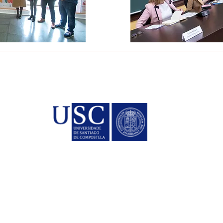
Co
Mait
ariais
Dire
la
Manu
Pres
Alici
Secr