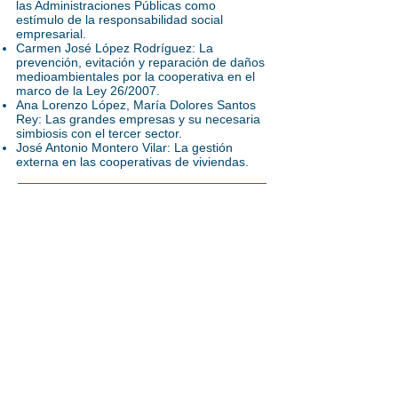
las Administraciones Públicas como
estímulo de la responsabilidad social
empresarial.
Carmen José López Rodríguez: La
prevención, evitación y reparación de daños
medioambientales por la cooperativa en el
marco de la Ley 26/2007.
Ana Lorenzo López, María Dolores Santos
Rey: Las grandes empresas y su necesaria
simbiosis con el tercer sector.
José Antonio Montero Vilar: La gestión
externa en las cooperativas de viviendas.
Ubicación
Despacho número 150
Facultade de Ciencias Económicas
e Empresariais
Campus Norte. 15782 Santiago de Compostela