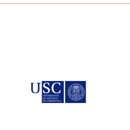
Co
Mait
ariais
Dire
la
Manu
Pres
Alici
Secr