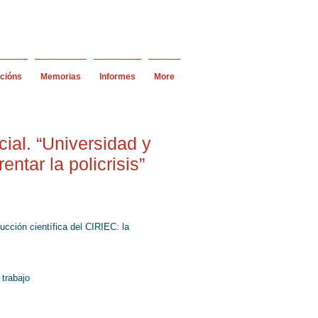
acións
Memorias
Informes
More
ial. “Universidad y
ntar la policrisis”
cción científica del CIRIEC: la
 trabajo