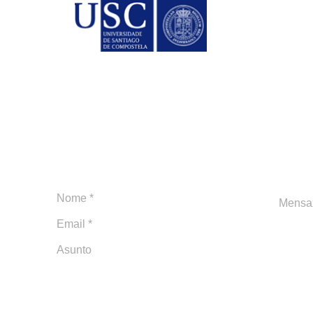
Mait
ariais
Dire
la
Manu
Pres
Alici
Secr