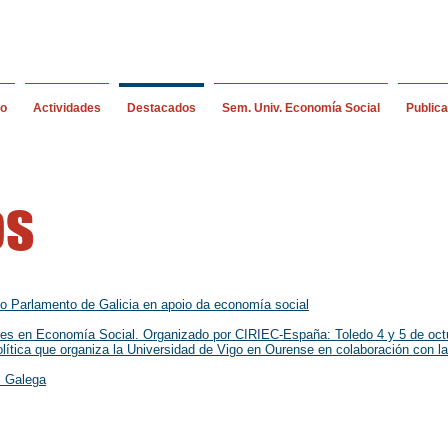
io
Actividades
Destacados
Sem. Univ. Economía Social
Public
os
do Parlamento de Galicia en apoio da economía social
ores en Economía Social. Organizado por CIRIEC-España: Toledo 4 y 5 de oct
ítica que organiza la Universidad de Vigo en Ourense en colaboración con l
l Galega