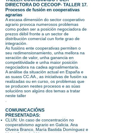
DIRECTORA DO CECOOP- TALLER 17.
Procesos de fusión en cooperativas
agrarias
A escasa dimensión do sector cooperativo
agrario provoca numerosos problemas
como poden ser a posición negociadora de
prezos débil fronte a un sector de
distribución comercial cun forte grao de
integración.
As fusións ente cooperativas permiten o
seu redimensionamiento, unha mellora na
xeración de valor, unha ganancia en
competitividade e unha maior posición
negociadora na cadea agroalimentaria.
A análise da situación actual en España e
as suass CC.AA., as iniciativas de fusión xa
realizadas ou en curso, os problemas que
se producen nestes procesos e as súas
solucións son algúns dos temas a tratar
neste taller
.
COMUNICACIÓNS
PRESENTADAS:
CLUN: Un caso de concentración no
cooperativismo agrario en Galicia. Ana
Olveira Branco, María Bastida Domínguez e