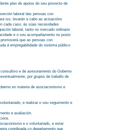
ndente plan de apoios do seu proxecto de
nserción laboral das persoas con
ara iso, levarán a cabo as actuacións
 en cada caso, ás súas necesidades
ación laboral, tanto no mercado ordinario
pacidade e o seu acompañamento no posto
o, promoverá que as persoas con
xuda á empregabilidade do sistema público
o consultivo e de asesoramento do Goberno
eventualmente, por grupos de traballo de
Goberno en materia de asociacionismo e
voluntariado, e realizar o seu seguimento e
imento e avaliación.
cións.
ociacionismo e o voluntariado, e estar
neira coordinada co departamento que