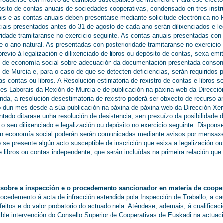
epósito de contas anuais de sociedades cooperativas, condensado en tres instr
iais e as contas anuais deben presentarse mediante solicitude electrónica no 
ais presentados antes do 31 de agosto de cada ano serán dilixenciados e leg
ridade tramitaranse no exercicio seguinte. As contas anuais presentadas con
ce o ano natural. As presentadas con posterioridade tramitaranse no exercicio
revio á legalización e dilixenciado de libros ou depósito de contas, sexa emi
o de economía social sobre adecuación da documentación presentada consont
e Murcia e, para o caso de que se detecten deficiencias, serán requiridos p
s contas ou libros. A Resolución estimatoria de rexistro de contas e libros 
es Laborais da Rexión de Murcia e de publicación na páxina web da Direcci
da, a resolución desestimatoria de rexistro poderá ser obxecto de recurso an
o dun mes desde a súa publicación na páxina de páxina web da Dirección X
ado ditarase unha resolución de desistencia, sen prexuízo da posibilidade 
o seu dilixenciado e legalización ou depósito no exercicio seguinte. Dispon
en economía social poderán serán comunicadas mediante avisos por mensaxer
 se presente algún acto susceptible de inscrición que esixa a legalización ou 
e libros ou contas independente, que serán incluídas na primeira relación qu
o, sobre a inspección e o procedemento sancionador en materia de cooper
procedemento á acta de infracción estendida pola Inspección de Traballo, a ca
eitos e do valor probatorio do actuado nela. Aténdese, ademais, á cualificaci
ble intervención do Consello Superior de Cooperativas de Euskadi na actuac