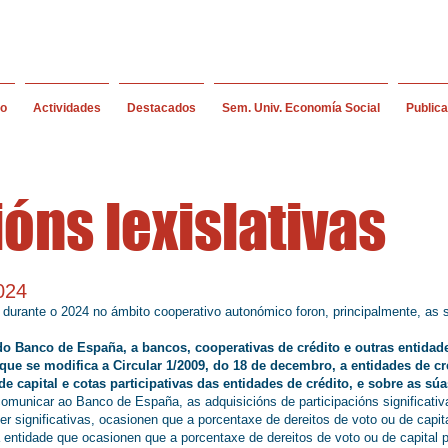
io
Actividades
Destacados
Sem. Univ. Economía Social
Public
óns lexislativas
024
 durante o 2024 no ámbito cooperativo autonómico foron, principalmente, as 
 do Banco de España, a bancos, cooperativas de crédito e outras entidad
a que se modifica a Circular 1/2009, do 18 de decembro, a entidades de cr
e capital e cotas participativas das entidades de crédito, e sobre as súa
comunicar ao Banco de España, as adquisicións de participacións significativ
er significativas, ocasionen que a porcentaxe de dereitos de voto ou de capita
 entidade que ocasionen que a porcentaxe de dereitos de voto ou de capital p