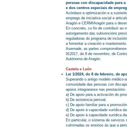
persoas con discapacidade para a o
e dos centros especiais de empreg
Acórdase a optimización e a sustenta
emprego de iniciativa social e articu
Aragón e CERMIAragón para o desenvo
En concreto, co fin de contribuír a
outorgamento das subvencións previs
reguladoras do programa de inclusión
a fomentar a creación e mantemento 
Asemade, as partes comprométense a f
912017, do 8 de novembro, de Contra
Autónoma de Aragón.
Castela e León
Lei 1/2024, do 8 de febreiro, de a
Superando o antigo modelo médico-asis
comunidade das persoas con discapaci
apoios integraranse nas prestacións:
a) De apoio para a activación do prox
b) De asistencia persoal.
c) De apoio familiar para a promoció
d) De apoio á capacidade xurídica d
e) De apoio á capacidade xurídica d
En particular, o sistema de servizos
culminadas os ensinos ás que a perso