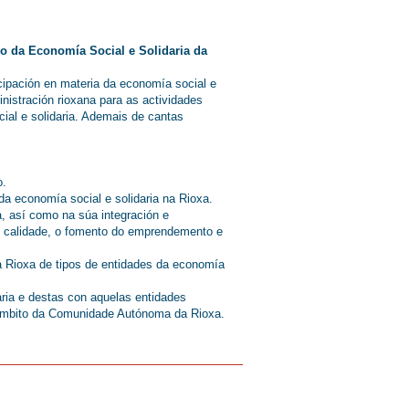
lo da Economía Social e Solidaria da
cipación en materia da economía social e
istración rioxana para as actividades
ial e solidaria. Ademais de cantas
o.
da economía social e solidaria na Rioxa.
a, así como na súa integración e
de calidade, o fomento do emprendemento e
da Rioxa de tipos de entidades da economía
aria e destas con aquelas entidades
o ámbito da Comunidade Autónoma da Rioxa.