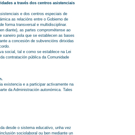
idades a través dos centros asistenciais
sistenciais e dos centros especiais de
inámica as relacións entre o Gobierno de
forma transversal e multidisciplinar.
 en diante), as partes comprométense ao
e xaneiro pola que se establecen as bases
ante a concesión de subvencións dirixidas
cordo.
a social, tal e como se establece na Lei
 da contratación pública da Comunidade
n.
a existencia e a participar activamente na
parte da Administración autonómica. Tales
ibida desde o sistema educativo, unha vez
inclusión sociolaboral ou ben mediante un