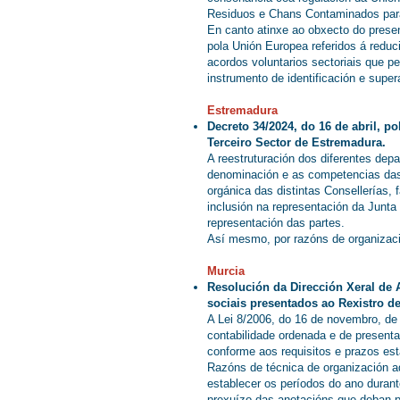
Residuos e Chans Contaminados para 
En canto atinxe ao obxecto do presen
pola Unión Europea referidos á reduc
acordos voluntarios sectoriais que p
instrumento de identificación e supe
Estremadura
Decreto 34/2024, do 16 de abril, p
Terceiro Sector de Estremadura.
A reestruturación dos diferentes dep
denominación e as competencias das
orgánica das distintas Consellerías, 
inclusión na representación da Junta
representación das partes.
Así mesmo, por razóns de organizació
Murcia
Resolución da Dirección Xeral de 
sociais presentados ao Rexistro d
A Lei 8/2006, do 16 de novembro, de
contabilidade ordenada e de presenta
conforme aos requisitos e prazos es
Razóns de técnica de organización adm
establecer os períodos do ano durant
prexuízo das anotacións que deban p