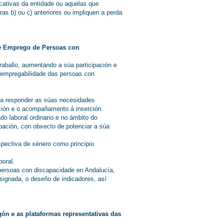
icativas da entidade ou aquelas que
ras b) ou c) anteriores ou impliquen a perda
 de Emprego de Persoas con
aballo, aumentando a súa participación e
a empregabilidade das persoas con
 a responder as súas necesidades
ación e o acompañamento á inserción.
o laboral ordinario e no ámbito do
pación, con obxecto de potenciar a súa
pectiva de xénero como principio
boral.
 persoas con discapacidade en Andalucía,
asignada, o deseño de indicadores, así
ón e as plataformas representativas das