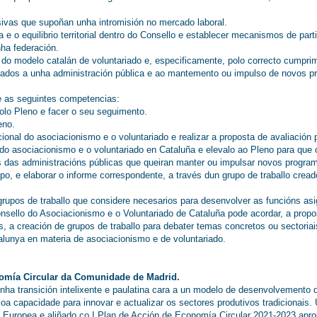
sivas que supoñan unha intromisión no mercado laboral.
va e o equilibrio territorial dentro do Consello e establecer mecanismos de p
ha federación.
n do modelo catalán de voluntariado e, especificamente, polo correcto cumpr
lados a unha administración pública e ao mantemento ou impulso de novos p
e as seguintes competencias:
lo Pleno e facer o seu seguimento.
eno.
ional do asociacionismo e o voluntariado e realizar a proposta de avaliación 
 do asociacionismo e o voluntariado en Cataluña e elevalo ao Pleno para que 
s das administracións públicas que queiran manter ou impulsar novos programa
ipo, e elaborar o informe correspondente, a través dun grupo de traballo crea
grupos de traballo que considere necesarios para desenvolver as funcións as
nsello do Asociacionismo e o Voluntariado de Cataluña pode acordar, a prop
s, a creación de grupos de traballo para debater temas concretos ou sectoriai
alunya en materia de asociacionismo e de voluntariado.
onomía Circular da Comunidade de Madrid.
nha transición intelixente e paulatina cara a un modelo de desenvolvemento de
oa capacidade para innovar e actualizar os sectores produtivos tradicionais. 
 Europea e aliñado co I Plan de Acción de Economía Circular 2021-2023 apr