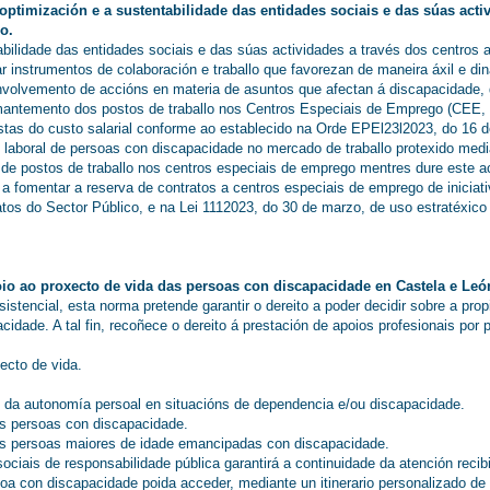
ptimización e a sustentabilidade das entidades sociais e das súas activ
o.
bilidade das entidades sociais e das súas actividades a través dos centros a
lar instrumentos de colaboración e traballo que favorezan de maneira áxil e d
lvemento de accións en materia de asuntos que afectan á discapacidade, de 
o mantemento dos postos de traballo nos Centros Especiais de Emprego (CEE,
tas do custo salarial conforme ao establecido na Orde EPEl23l2023, do 16 d
 laboral de persoas con discapacidade no mercado de traballo protexido medi
de postos de traballo nos centros especiais de emprego mentres dure este a
omentar a reserva de contratos a centros especiais de emprego de iniciativ
tos do Sector Público, e na Lei 1112023, do 30 de marzo, de uso estratéxico
poio ao proxecto de vida das persoas con discapacidade en Castela e Leó
tencial, esta norma pretende garantir o dereito a poder decidir sobre a propi
dade. A tal fin, recoñece o dereito á prestación de apoios profesionais por 
ecto de vida.
n da autonomía persoal en situacións de dependencia e/ou discapacidade.
as persoas con discapacidade.
as persoas maiores de idade emancipadas con discapacidade.
 sociais de responsabilidade pública garantirá a continuidade da atención rec
a con discapacidade poida acceder, mediante un itinerario personalizado de 