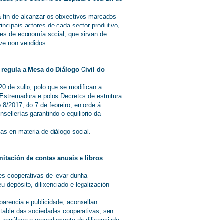
a fin de alcanzar os obxectivos marcados
ncipais actores de cada sector produtivo,
des de economía social, que sirvan de
ave non vendidos.
e regula a Mesa do Diálogo Civil do
0 de xullo, polo que se modifican a
stremadura e polos Decretos de estrutura
 8/2017, do 7 de febreiro, en orde á
ellerías garantindo o equilibrio da
as en materia de diálogo social.
itación de contas anuais e libros
es cooperativas de levar dunha
 depósito, dilixenciado e legalización,
parencia e publicidade, aconsellan
ntable das sociedades cooperativas, sen
, regúlase o procedemento de dilixenciado