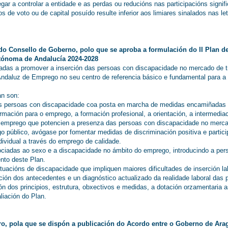
ar a controlar a entidade e as perdas ou reducións nas participacións signif
s de voto ou de capital posuído resulte inferior aos limiares sinalados nas let
 do Consello de Goberno, polo que se aproba a formulación do II Plan
ónoma de Andalucía 2024-2028
tadas a promover a inserción das persoas con discapacidade no mercado de tr
o Andaluz de Emprego no seu centro de referencia básico e fundamental para 
an son:
as persoas con discapacidade coa posta en marcha de medidas encamiñadas
rmación para o emprego, a formación profesional, a orientación, a intermedi
 emprego que potencien a presenza das persoas con discapacidade no mercad
 público, avógase por fomentar medidas de discriminación positiva e partici
ividual a través do emprego de calidade.
ciadas ao sexo e a discapacidade no ámbito do emprego, introducindo a pers
nto deste Plan.
tuacións de discapacidade que impliquen maiores dificultades de inserción la
ición dos antecedentes e un diagnóstico actualizado da realidade laboral das
ón dos principios, estrutura, obxectivos e medidas, a dotación orzamentaria 
iación do Plan.
iro, pola que se dispón a publicación do Acordo entre o Goberno de Arag