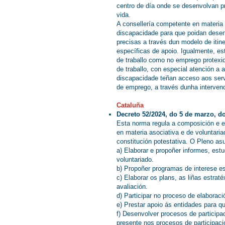
centro de día onde se desenvolvan pr
vida.
A consellería competente en materia 
discapacidade para que poidan desenv
precisas a través dun modelo de iti
específicas de apoio. Igualmente, es
de traballo como no emprego protex
de traballo, con especial atención a
discapacidade teñan acceso aos servi
de emprego, a través dunha interven
Cataluña
Decreto 52/2024, do 5 de marzo, d
Esta norma regula a composición e e
en materia asociativa e de voluntar
constitución potestativa. O Pleno as
a) Elaborar e propoñer informes, es
voluntariado.
b) Propoñer programas de interese esp
c) Elaborar os plans, as liñas estrat
avaliación.
d) Participar no proceso de elaboraci
e) Prestar apoio ás entidades para q
f) Desenvolver procesos de participa
presente nos procesos de participac