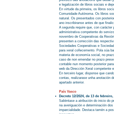
e legalización de libros sociais e d
En virtude da primeira, os libros soc
Comunidade Autónoma. Os libros soci
natural. Os presentados con posterio
ano inscribiranse antes de que finali
A segunda require que, con carácter p
administrativa competente do serviz
novembro de Cooperativas da Rexión d
presenten a corrección das respectiva
Sociedades Cooperativas e Sociedad
para xeral coñecemento. Pola súa ban
materia de economía social, no praz
caso de non emendar no prazo present
contable nun momento posterior para 
web da Dirección Xeral competente 
En terceiro lugar, disponse que cando
contas, realizarase unha anotación d
apartado anterior.
País Vasco
Decreto 12/2024, de 13 de febreir
Saliéntase a atribución do inicio do 
na averiguación e determinación dos f
imparcialidade. Destaca tamén a posi