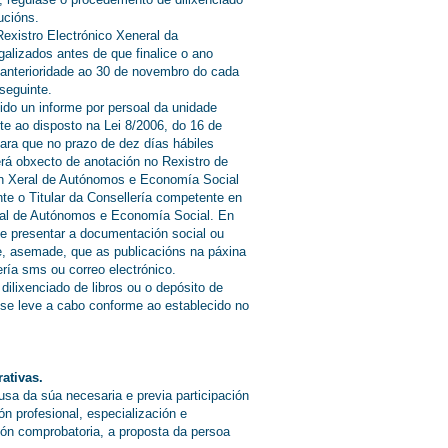
ucións.
Rexistro Electrónico Xeneral da
alizados antes de que finalice o ano
 anterioridade ao 30 de novembro do cada
 seguinte.
tido un informe por persoal da unidade
e ao disposto na Lei 8/2006, do 16 de
ara que no prazo de dez días hábiles
será obxecto de anotación no Rexistro de
ón Xeral de Autónomos e Economía Social
te o Titular da Consellería competente en
eral de Autónomos e Economía Social. En
de presentar a documentación social ou
se, asemade, que as publicacións na páxina
ía sms ou correo electrónico.
dilixenciado de libros ou o depósito de
e se leve a cabo conforme ao establecido no
ativas.
usa da súa necesaria e previa participación
ón profesional, especialización e
ión comprobatoria, a proposta da persoa