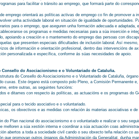
ogramas para facilitar o tránsito ao emprego, que formará parte do correspo
de emprego orientará as políticas activas de emprego co fin de promover a i
olver unha actividade laboral en situación de igualdade de oportunidades. P
nerarios para o emprego, que aseguren unha formación adecuada e adaptada,
tableceranse os programas e medidas necesarias para a súa inserción e integr
ido, apoiando a creación e o mantemento do emprego das persoas con disca
 aquelas que presenten especiais dificultades de inclusión laboral. Así mesm
zos de información e orientación profesional, dentro das intervencións de a
ción personalizada e específica, conforme ás súas necesidades de apoio.
o Consello do Asociacionismo e o Voluntariado de Cataluña.
strutura do Consello do Asociacionismo e o Voluntariado de Cataluña, órgan
iado cuxas. Este órgano está composto polo Pleno, a Comisión Permanente e, 
ume, entre outras, as seguintes funcións:
tudos e ditames con respecto ás políticas, as actuacións e os programas do 
ecial para o tecido asociativo e o voluntariado.
éxicas, os obxectivos e as medidas con relación ás materias asociativas e de 
ón do Plan nacional do asociacionismo e o voluntariado e realizar o seu segu
ue melloren a súa xestión interna e coordinar a súa actuación coas administra
ción abertos a toda a sociedade civil cando o seu obxecto teña relación co as
ión que promovan outros órganos da Administración da Generalitat, dunha ma