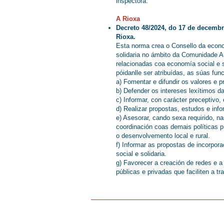
inspectora.
A Rioxa
Decreto 48/2024, do 17 de decembr
Rioxa.
Esta norma crea o Consello da econo
solidaria no ámbito da Comunidade A
relacionadas coa economía social e s
póidanlle ser atribuídas, as súas fun
a) Fomentar e difundir os valores e p
b) Defender os intereses lexítimos d
c) Informar, con carácter preceptivo
d) Realizar propostas, estudos e inf
e) Asesorar, cando sexa requirido, n
coordinación coas demais políticas 
o desenvolvemento local e rural.
f) Informar as propostas de incorpor
social e solidaria.
g) Favorecer a creación de redes e a
públicas e privadas que faciliten a