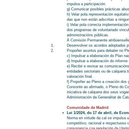
impulsa a participación.
g) Comunicar posibles prácticas abu
h) Velar pola representación equitati
das que non están adscritas a ningun
i) Velar pola correcta implementació
dos programas de voluntariado vincu
administracións públicas.
Á Comisión Permanente atribúensell
Desenvolver os acordos adoptados po
Propoñer asuntos para debater no Pl
c) Impulsar a elaboración do Plan nac
d) Impulsar a elaboración do informe
e) Recibir e revisar as comunicación
entidades sectoriais ou de calquera t
valoración final.
f) Propoñer ao Pleno a creación dos 
Consonte ao afirmado, o Pleno do Co
iniciativa de calquera dos seus vogai
Administración da Generalitat de Cat
Comunidade de Madrid
Lei 1/2024, do 17 de abril, de Ec
Norma en virtude da cal se impulsa u
competitivo, racional e respectuoso c
consonancia coa regulación da Unión