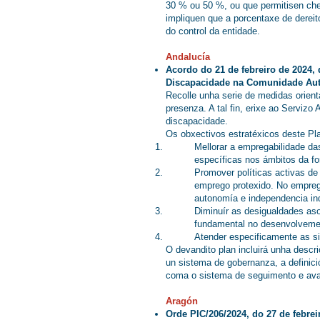
30 % ou 50 %, ou que permitisen cheg
impliquen que a porcentaxe de dereito
do control da entidade.
Andalucía
Acordo do 21 de febreiro de 2024,
Discapacidade na Comunidade Aut
Recolle unha serie de medidas orien
presenza. A tal fin, erixe ao Serviz
discapacidade.
Os obxectivos estratéxicos deste Pl
Mellorar a empregabilidade d
específicas nos ámbitos da fo
Promover políticas activas de
emprego protexido. No emprego
autonomía e independencia ind
Diminuír as desigualdades aso
fundamental no desenvolveme
Atender especificamente as si
O devandito plan incluirá unha descr
un sistema de gobernanza, a definici
coma o sistema de seguimento e aval
Aragón
Orde PIC/206/2024, do 27 de febre