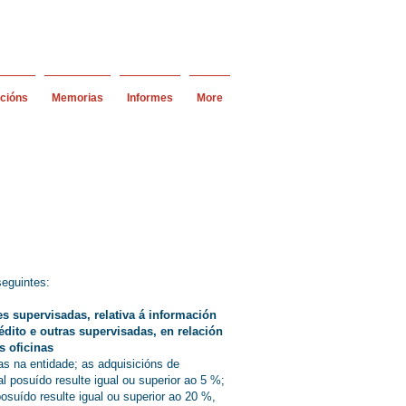
acións
Memorias
Informes
More
seguintes:
es supervisadas, relativa á información
édito e outras supervisadas, en relación
s oficinas
as na entidade; as adquisicións de
l posuído resulte igual ou superior ao 5 %;
osuído resulte igual ou superior ao 20 %,