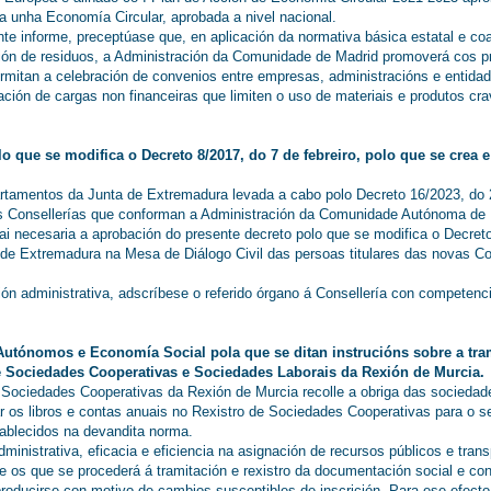
unha Economía Circular, aprobada a nivel nacional.
te informe, preceptúase que, en aplicación da normativa básica estatal e co
ión de residuos, a Administración da Comunidade de Madrid promoverá cos pri
ermitan a celebración de convenios entre empresas, administracións e entida
ración de cargas non financeiras que limiten o uso de materiais e produtos cr
olo que se modifica o Decreto 8/2017, do 7 de febreiro, polo que se crea 
artamentos da Junta de Extremadura levada a cabo polo Decreto 16/2023, do 2
 Consellerías que conforman a Administración da Comunidade Autónoma de E
fai necesaria a aprobación do presente decreto polo que se modifica o Decreto
 de Extremadura na Mesa de Diálogo Civil das persoas titulares das novas Cons
n administrativa, adscríbese o referido órgano á Consellería con competenci
Autónomos e Economía Social pola que se ditan instrucións sobre a tram
e Sociedades Cooperativas e Sociedades Laborais da Rexión de Murcia.
 Sociedades Cooperativas da Rexión de Murcia recolle a obriga das sociedad
r os libros e contas anuais no Rexistro de Sociedades Cooperativas para o seu
tablecidos na devandita norma.
inistrativa, eficacia e eficiencia na asignación de recursos públicos e trans
e os que se procederá á tramitación e rexistro da documentación social e co
roducirse con motivo de cambios susceptibles de inscrición. Para ese efecto