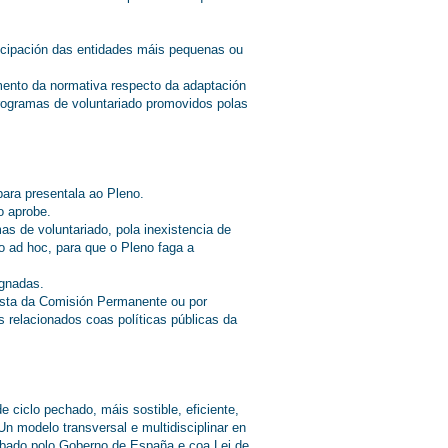
articipación das entidades máis pequenas ou
imento da normativa respecto da adaptación
rogramas de voluntariado promovidos polas
para presentala ao Pleno.
o aprobe.
s de voluntariado, pola inexistencia de
do ad hoc, para que o Pleno faga a
ignadas.
osta da Comisión Permanente ou por
s relacionados coas políticas públicas da
 ciclo pechado, máis sostible, eficiente,
Un modelo transversal e multidisciplinar en
obado polo Goberno de España e coa Lei de