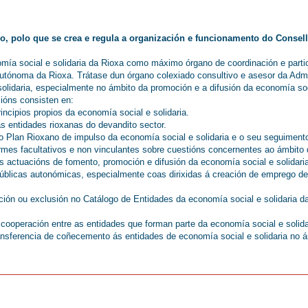
o, polo que se crea e regula a organización e funcionamento do Consel
mía social e solidaria da Rioxa como máximo órgano de coordinación e parti
utónoma da Rioxa. Trátase dun órgano colexiado consultivo e asesor da Admin
olidaria, especialmente no ámbito da promoción e a difusión da economía soc
cións consisten en:
rincipios propios da economía social e solidaria.
as entidades rioxanas do devandito sector.
, o Plan Rioxano de impulso da economía social e solidaria e o seu seguiment
ormes facultativos e non vinculantes sobre cuestións concernentes ao ámbito 
as actuacións de fomento, promoción e difusión da economía social e solidari
públicas autonómicas, especialmente coas dirixidas á creación de emprego 
ación ou exclusión no Catálogo de Entidades da economía social e solidaria 
 cooperación entre as entidades que forman parte da economía social e solid
 transferencia de coñecemento ás entidades de economía social e solidaria n