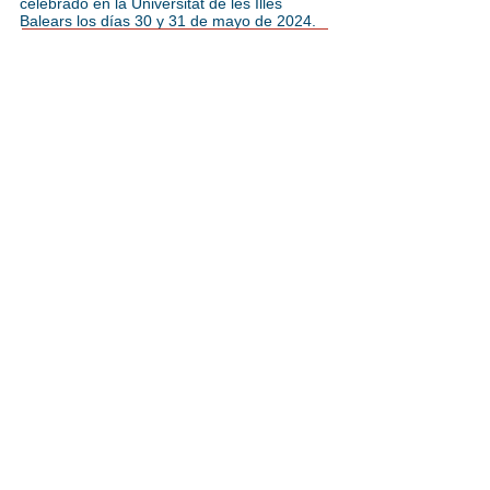
celebrado en la Universitat de les Illes
Balears los días 30 y 31 de mayo de 2024.
Ubicación
Despacho número 150
Facultade de Ciencias Económicas
e Empresariais
Campus Norte. 15782 Santiago de Compostela